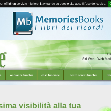
er offrirti un servizio migliore. Navigando su questo sito accetti l'uso dei cookie.
Pe
Siti Web - Web Mark
s
onoranze funebri
case funerarie
centri servizi funebri
fo
ma visibilità alla tua