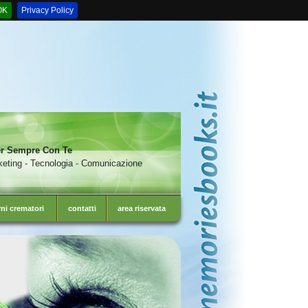
OK
Privacy Policy
r Sempre Con Te
eting - Tecnologia - Comunicazione
rni crematori
contatti
area riservata