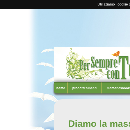
Utilizziamo i cookie p
home
prodotti funebri
memoriesbook
Diamo la massi