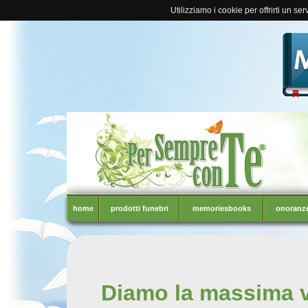
Utilizziamo i cookie per offrirti un se
home
prodotti funebri
memoriesbooks
onoranze
Diamo la massima vis