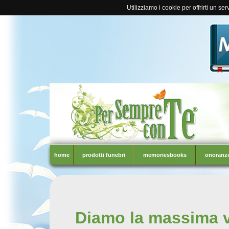
Utilizziamo i cookie per offrirti un se
home
prodotti funebri
memoriesbooks
onoranze
Diamo la massima vis