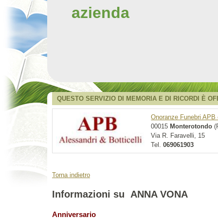
azienda
QUESTO SERVIZIO DI MEMORIA E DI RICORDI È OF
Onoranze Funebri APB di
00015
Monterotondo
(
Via R. Faravelli, 15
Tel.
069061903
Torna indietro
Informazioni su ANNA VONA
Anniversario